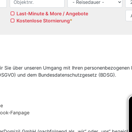
Last-Minute & More / Angebote
Kostenlose Stornierung
*
z
wir Sie über unseren Umgang mit Ihren personenbezogenen 
DSGVO) und dem Bundesdatenschutzgesetz (BDSG).
te
ebook-Fanpage
terDomizil GmbH (nachfolgend als „wir“ oder „uns“ bezeichn