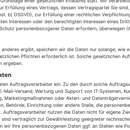
 Grundlage einer gesetzlichen Erlaubnis statt. Wir verarbe
zur Erfüllung eines Vertrags, dessen Vertragspartei Sie sind
st. b) DSGVO), zur Erfüllung einer rechtlichen Verpflichtu
n Interessen oder den berechtigten Interessen eines Dritten
 Schutz personenbezogener Daten erfordern, überwiegen (Ar
 anderes ergibt, speichern wir die Daten nur solange, wie
setzlichen Pflichten erforderlich ist. Solche gesetzlichen 
en ergeben.
aten
ten Auftragsverarbeiter ein. Zu den durch solche Auftrags
 E-Mail-Versand, Wartung und Support von IT-Systemen, K
g, Marketingmaßnahmen oder Akten- und Datenträgervernich
son, Behörde, Einrichtung oder andere Stelle, die personen
. Auftragsverarbeiter nutzen die Daten nicht für eigene Z
nd sind vertraglich zur Gewährleistung geeigneter technis
ln wir Ihre personenbezogenen Daten ggf. an Stellen wie Po