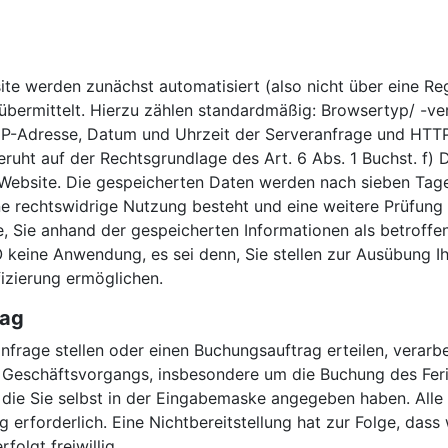
ite werden zunächst automatisiert (also nicht über eine Re
 übermittelt. Hierzu zählen standardmäßig: Browsertyp/ -v
, IP-Adresse, Datum und Uhrzeit der Serveranfrage und HTTP
ruht auf der Rechtsgrundlage des Art. 6 Abs. 1 Buchst. f) 
 Website. Die gespeicherten Daten werden nach sieben Tage
ne rechtswidrige Nutzung besteht und eine weitere Prüfung
ge, Sie anhand der gespeicherten Informationen als betroffen
eine Anwendung, es sei denn, Sie stellen zur Ausübung Ihr
ifizierung ermöglichen.
rag
rage stellen oder einen Buchungsauftrag erteilen, verarbei
eschäftsvorgangs, insbesondere um die Buchung des Ferien
ie Sie selbst in der Eingabemaske angegeben haben. Alle a
 erforderlich. Eine Nichtbereitstellung hat zur Folge, dass
folgt freiwillig.